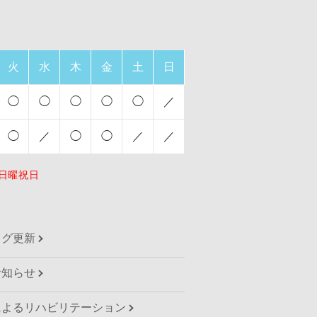
火
水
木
金
土
日
◯
◯
◯
◯
◯
／
◯
／
◯
◯
／
／
日曜祝日
ログ更新
お知らせ
によるリハビリテーション