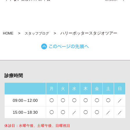
ハリーポッタースタジオツアー
HOME
スタッフブログ
診療時間
月
火
水
木
金
土
日
09:00～12:00
◯
◯
◯
◯
◯
◯
／
15:00～18:30
◯
◯
／
◯
◯
／
／
休診日：水曜午後、土曜午後、日曜祝日