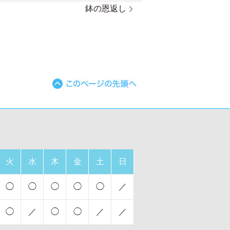
鉢の恩返し
火
水
木
金
土
日
◯
◯
◯
◯
◯
／
◯
／
◯
◯
／
／