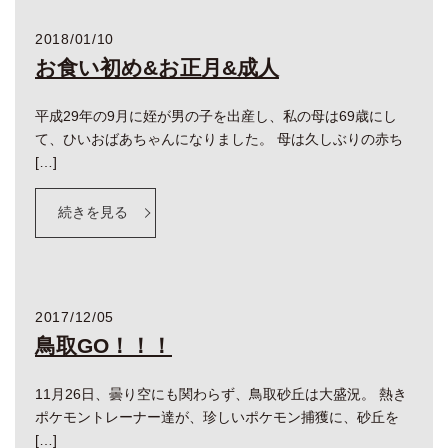
2018/01/10
お食い初め&お正月&成人
平成29年の9月に姪が男の子を出産し、私の母は69歳にし
て、ひいおばあちゃんになりました。 母は久しぶりの赤ち
[…]
続きを見る
2017/12/05
鳥取GO！！！
11月26日、曇り空にも関わらず、鳥取砂丘は大盛況。 熱き
ポケモントレーナー達が、珍しいポケモン捕獲に、砂丘を
[…]