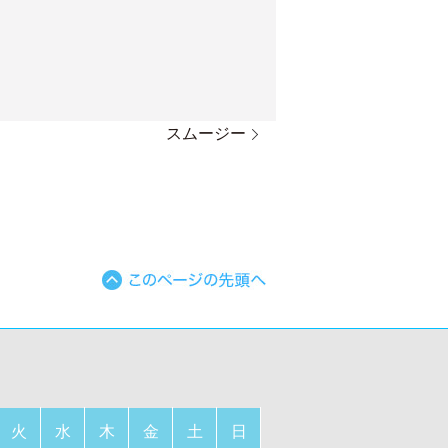
スムージー
火
水
木
金
土
日