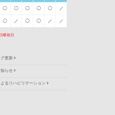
◯
◯
◯
◯
◯
／
◯
／
◯
◯
／
／
日曜祝日
ログ更新
お知らせ
によるリハビリテーション