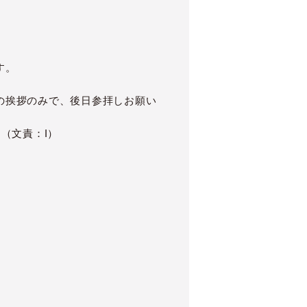
す。
の挨拶のみで、後日参拝しお願い
（文責：I）